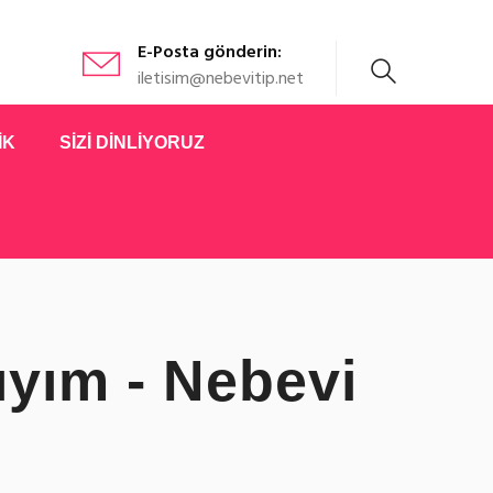
E-Posta gönderin:
iletisim@nebevitip.net
İK
SİZİ DİNLİYORUZ
yım - Nebevi