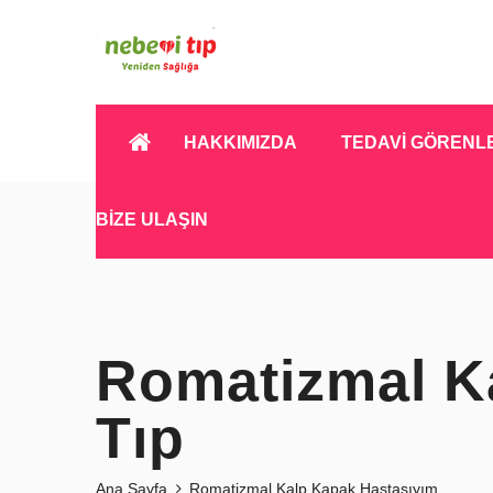
HAKKIMIZDA
TEDAVİ GÖRENL
BİZE ULAŞIN
Romatizmal Ka
Tıp
Ana Sayfa
Romatizmal Kalp Kapak Hastasıyım