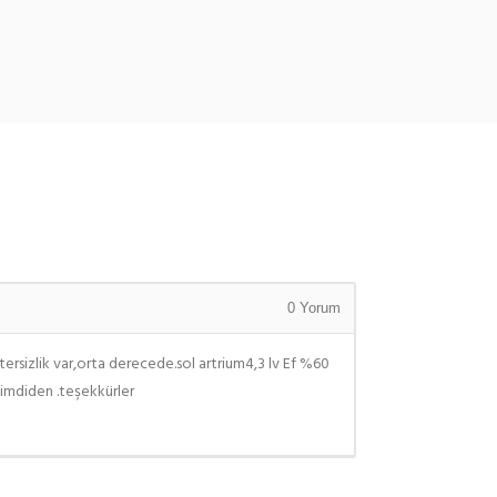
0
Yorum
ersizlik var,orta derecede.sol artrium4,3 lv Ef %60
şimdiden .teşekkürler