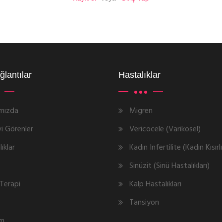
ğlantılar
Hastalıklar
mızda
Migren
i Görenler
Vericocele (Varikosel)
ıklar
Kadın Infertilite (Kadın Kısırl
Sinüzit (Sinü Hastalıkları)
Terapi
Kalp Hastalıkları
Tansiyon
im