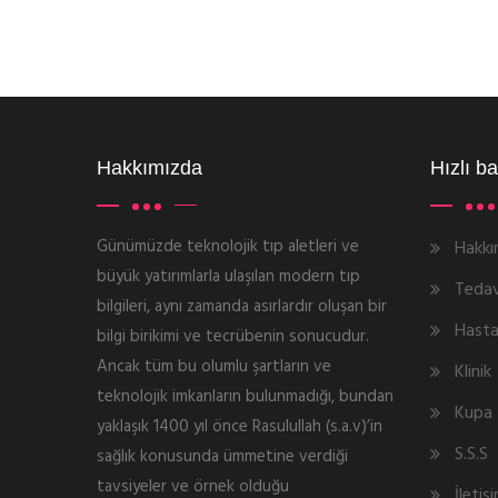
Hakkımızda
Hızlı ba
Günümüzde teknolojik tıp aletleri ve
Hakkı
büyük yatırımlarla ulaşılan modern tıp
Tedav
bilgileri, aynı zamanda asırlardır oluşan bir
Hastal
bilgi birikimi ve tecrübenin sonucudur.
Ancak tüm bu olumlu şartların ve
Klinik
teknolojik imkanların bulunmadığı, bundan
Kupa 
yaklaşık 1400 yıl önce Rasulullah (s.a.v)’in
S.S.S
sağlık konusunda ümmetine verdiği
tavsiyeler ve örnek olduğu
İletiş