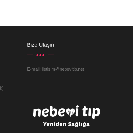
Bize Ulaşın
E-mail: iletisim@nebevitip.net
ık)