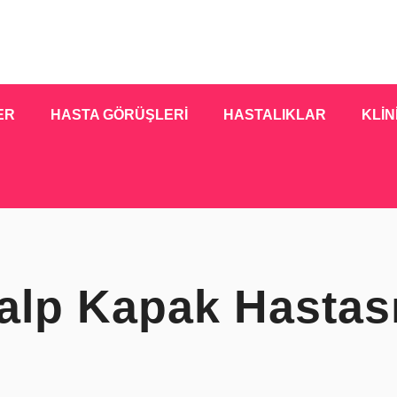
ER
HASTA GÖRÜŞLERİ
HASTALIKLAR
KLİN
lp Kapak Hastası