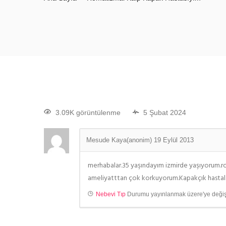
3.09K görüntülenme
5 Şubat 2024
Mesude Kaya(anonim)
19 Eylül 2013
merhabalar.35 yaşındayım izmirde yaşıyorum.rom
ameliyatttan çok korkuyorum.Kapakçık hastalar
Nebevi Tıp
Durumu yayınlanmak üzere'ye değişt