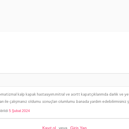
atizmal kalp kapak hastasıyım.mitral ve aortt kapatçıklarımda darlık ve yet
ı ile çalışmanız oldumu .sonuçları olumlumu .banada yardım edebilirmisiniz 
irildi
5 Şubat 2024
Kayıt ol
veya
Giriş Yap