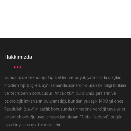
Hakkımızda
Günümüzde teknolojik tıp aletleri ve büyük yatırımlarla ulaşılan
modern tıp bilgileri, aynı zamanda asırlardır oluşan bir bilgi birikimi
ve tecrübenin sonucudur. Ancak tüm bu olumlu şartların ve
teknolojik imkanların bulunmadığı, bundan yaklaşık 1400 yıl önce
Rasulullah (s.a.v)’in sağlık konusunda ümmetine verdiği tavsiyeler
ve örnek olduğu uygulamalardan oluşan ”Tıbb-ı Nebevi”, bugün
tıp dünyasına ışık tutmaktadır.